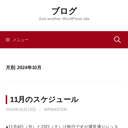
コ
ブログ
ン
テ
Just another WordPress site
ン
ツ
へ
メニュー
検
ス
キ
索
ッ
月別: 2024年10月
プ
:
11月のスケジュール
2024年10月23日
/
WPMASTER
●11月4日（月）と23日（土）は祭日ですが通常通りレッス