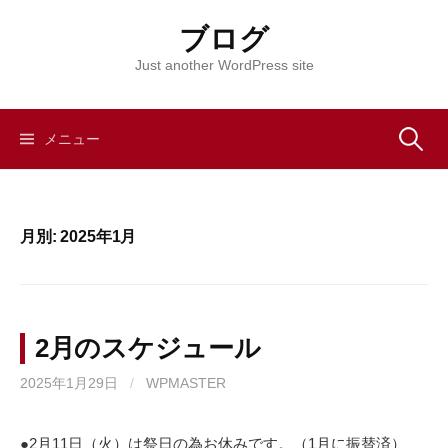
コ
ブログ
ン
テ
Just another WordPress site
ン
ツ
へ
メニュー
検
ス
キ
索
ッ
月別: 2025年1月
プ
:
2月のスケジュール
2025年1月29日
/
WPMASTER
●2月11日（火）は祭日の為お休みです。（1月に振替済）