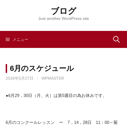
コ
ブログ
ン
テ
Just another WordPress site
ン
ツ
へ
メニュー
検
ス
キ
索
ッ
6月のスケジュール
プ
:
2026年5月27日
/
WPMASTER
●6月29，30日（月、火）は第5週目の為お休みです。
6月のコンクールレッスン ー 7，14，28日 11：00～菊