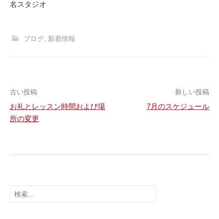
名スタジオ
ブログ
,
新着情報
古い投稿
新しい投稿
お礼とレッスン時間および場
7月のスケジュール
投
所の変更
稿
ナ
ビ
ゲ
検
索
ー
: